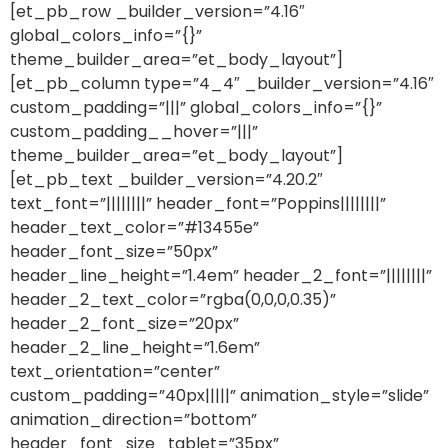
[et_pb_row _builder_version=”4.16″
global_colors_info=”{}”
theme_builder_area=”et_body_layout”]
[et_pb_column type=”4_4″ _builder_version=”4.16″
custom_padding=”|||” global_colors_info=”{}”
custom_padding__hover=”|||”
theme_builder_area=”et_body_layout”]
[et_pb_text _builder_version=”4.20.2″
text_font=”||||||||” header_font=”Poppins||||||||”
header_text_color=”#13455e”
header_font_size=”50px”
header_line_height=”1.4em” header_2_font=”||||||||”
header_2_text_color=”rgba(0,0,0,0.35)”
header_2_font_size=”20px”
header_2_line_height=”1.6em”
text_orientation=”center”
custom_padding=”40px|||||” animation_style=”slide”
animation_direction=”bottom”
header_font_size_tablet=”35px”