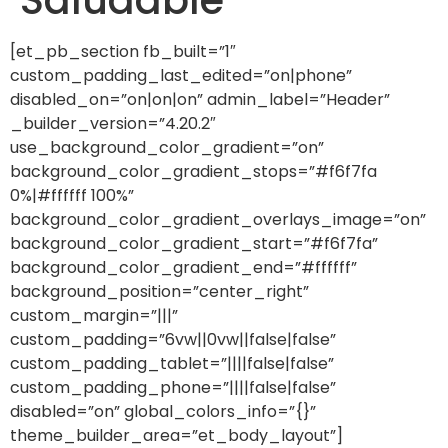
[et_pb_section fb_built=”1″
custom_padding_last_edited=”on|phone”
disabled_on=”on|on|on” admin_label=”Header”
_builder_version=”4.20.2″
use_background_color_gradient=”on”
background_color_gradient_stops=”#f6f7fa
0%|#ffffff 100%”
background_color_gradient_overlays_image=”on”
background_color_gradient_start=”#f6f7fa”
background_color_gradient_end=”#ffffff”
background_position=”center_right”
custom_margin=”|||”
custom_padding=”6vw||0vw||false|false”
custom_padding_tablet=”||||false|false”
custom_padding_phone=”||||false|false”
disabled=”on” global_colors_info=”{}”
theme_builder_area=”et_body_layout”]