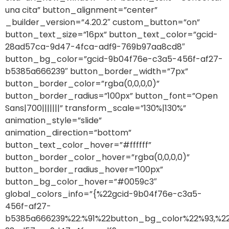
una cita” button_alignment=”center”
_builder_version=”4.20.2″ custom_button=”on”
button_text_size=”16px” button_text_color=”gcid-
28ad57ca-9d47-4fca-adf9-769b97aa8cd8″
button_bg_color=”gcid-9b04f76e-c3a5-456f-af27-
b5385a666239″ button_border_width=”7px”
button_border_color=”rgba(0,0,0,0)”
button_border_radius=”100px” button_font=”Open
Sans|700|||||||” transform_scale=”130%|130%”
animation_style=”slide”
animation_direction=”bottom”
button_text_color_hover=”#ffffff”
button_border_color_hover=”rgba(0,0,0,0)”
button_border_radius_hover=”100px”
button_bg_color_hover=”#0059c3″
global_colors_info=”{%22gcid-9b04f76e-c3a5-
456f-af27-
b5385a666239%22:%91%22button_bg_color%22%93,%22