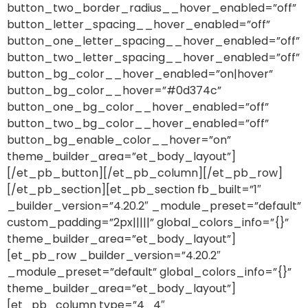
button_two_border_radius__hover_enabled=”off”
button_letter_spacing__hover_enabled=”off”
button_one_letter_spacing__hover_enabled=”off”
button_two_letter_spacing__hover_enabled=”off”
button_bg_color__hover_enabled=”on|hover”
button_bg_color__hover=”#0d374c”
button_one_bg_color__hover_enabled=”off”
button_two_bg_color__hover_enabled=”off”
button_bg_enable_color__hover=”on”
theme_builder_area=”et_body_layout”]
[/et_pb_button][/et_pb_column][/et_pb_row]
[/et_pb_section][et_pb_section fb_built=”1″
_builder_version=”4.20.2″ _module_preset=”default”
custom_padding=”2px|||||” global_colors_info=”{}”
theme_builder_area=”et_body_layout”]
[et_pb_row _builder_version=”4.20.2″
_module_preset=”default” global_colors_info=”{}”
theme_builder_area=”et_body_layout”]
[et_pb_column type=”4_4″