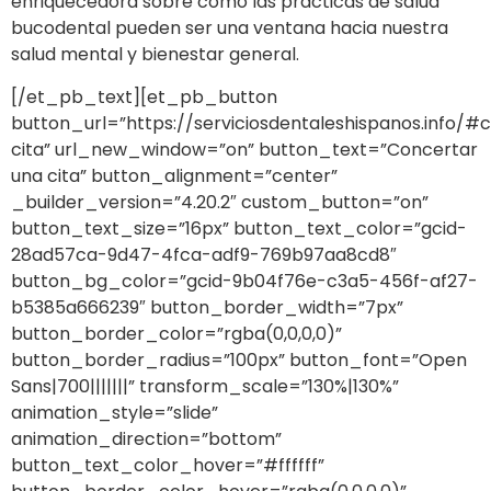
enriquecedora sobre cómo las prácticas de salud
bucodental pueden ser una ventana hacia nuestra
salud mental y bienestar general.
[/et_pb_text][et_pb_button
button_url=”https://serviciosdentaleshispanos.info/#
cita” url_new_window=”on” button_text=”Concertar
una cita” button_alignment=”center”
_builder_version=”4.20.2″ custom_button=”on”
button_text_size=”16px” button_text_color=”gcid-
28ad57ca-9d47-4fca-adf9-769b97aa8cd8″
button_bg_color=”gcid-9b04f76e-c3a5-456f-af27-
b5385a666239″ button_border_width=”7px”
button_border_color=”rgba(0,0,0,0)”
button_border_radius=”100px” button_font=”Open
Sans|700|||||||” transform_scale=”130%|130%”
animation_style=”slide”
animation_direction=”bottom”
button_text_color_hover=”#ffffff”