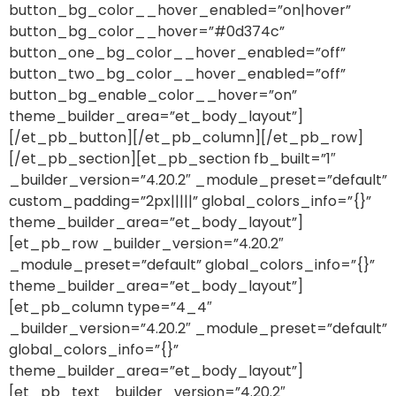
button_bg_color__hover_enabled=”on|hover”
button_bg_color__hover=”#0d374c”
button_one_bg_color__hover_enabled=”off”
button_two_bg_color__hover_enabled=”off”
button_bg_enable_color__hover=”on”
theme_builder_area=”et_body_layout”]
[/et_pb_button][/et_pb_column][/et_pb_row]
[/et_pb_section][et_pb_section fb_built=”1″
_builder_version=”4.20.2″ _module_preset=”default”
custom_padding=”2px|||||” global_colors_info=”{}”
theme_builder_area=”et_body_layout”]
[et_pb_row _builder_version=”4.20.2″
_module_preset=”default” global_colors_info=”{}”
theme_builder_area=”et_body_layout”]
[et_pb_column type=”4_4″
_builder_version=”4.20.2″ _module_preset=”default”
global_colors_info=”{}”
theme_builder_area=”et_body_layout”]
[et_pb_text _builder_version=”4.20.2″