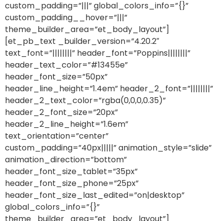
custom_padding=”|||” global_colors_info=”{}”
custom_padding__hover=”|||”
theme_builder_area=”et_body_layout”]
[et_pb_text _builder_version=”4.20.2″
text_font=”||||||||” header_font=”Poppins||||||||”
header_text_color=”#13455e”
header_font_size=”50px”
header_line_height=”1.4em” header_2_font=”||||||||”
header_2_text_color=”rgba(0,0,0,0.35)”
header_2_font_size=”20px”
header_2_line_height=”1.6em”
text_orientation=”center”
custom_padding=”40px|||||” animation_style=”slide”
animation_direction=”bottom”
header_font_size_tablet=”35px”
header_font_size_phone=”25px”
header_font_size_last_edited=”on|desktop”
global_colors_info=”{}”
theme_builder_area=”et_body_layout”]