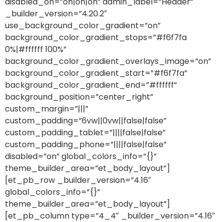
disabled_on=”on|on|on” admin_label=”Header”
_builder_version=”4.20.2″
use_background_color_gradient=”on”
background_color_gradient_stops=”#f6f7fa
0%|#ffffff 100%”
background_color_gradient_overlays_image=”on”
background_color_gradient_start=”#f6f7fa”
background_color_gradient_end=”#ffffff”
background_position=”center_right”
custom_margin=”|||”
custom_padding=”6vw||0vw||false|false”
custom_padding_tablet=”||||false|false”
custom_padding_phone=”||||false|false”
disabled=”on” global_colors_info=”{}”
theme_builder_area=”et_body_layout”]
[et_pb_row _builder_version=”4.16″
global_colors_info=”{}”
theme_builder_area=”et_body_layout”]
[et_pb_column type=”4_4″ _builder_version=”4.16″