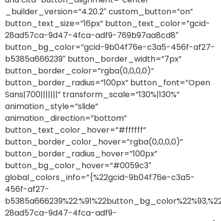
_builder_version=”4.20.2″ custom_button=”on”
button_text_size=”16px” button_text_color=”gcid-
28ad57ca-9d47-4fca-adf9-769b97aa8cd8″
button_bg_color=”gcid-9b04f76e-c3a5-456f-af27-
b5385a666239″ button_border_width=”7px”
button_border_color=”rgba(0,0,0,0)”
button_border_radius=”100px” button_font=”Open
Sans|700|||||||” transform_scale=”130%|130%”
animation_style=”slide”
animation_direction=”bottom”
button_text_color_hover=”#ffffff”
button_border_color_hover=”rgba(0,0,0,0)”
button_border_radius_hover=”100px”
button_bg_color_hover=”#0059c3″
global_colors_info=”{%22gcid-9b04f76e-c3a5-
456f-af27-
b5385a666239%22:%91%22button_bg_color%22%93,%22
28ad57ca-9d47-4fca-adf9-