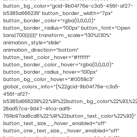
button_bg_color=”gcid-9b04f76e-c3a5-456f-af27-
b5385a666239″ button_border_width=”7px”
button_border_color=”rgba(0,0,0,0)”
button_border_radius=”100px” button_font=”Open
Sans|700|||||||” transform_scale=”130%|130%”
animation_style=”slide”
animation_direction=”bottom”
button_text_color_hover=”#ffffff”
button_border_color_hover=”rgba(0,0,0,0)”
button_border_radius_hover=”100px”
button_bg_color_hover=”#0059c3″
global_colors_info=”{%22gcid-9b04f76e-c3a5-
456f-af27-
b5385a666239%22:%91%22button_bg_color%22%93,%22
28ad57ca-9d47-4fca-adf9-
769b97aa8cd8%22:%91%22button_text_color%22%93}”
button_text_size__hover_enabled=”off”
button_one_text_size__hover_enabled=”off”