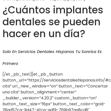
¿Cuántos implantes
dentales se pueden
hacer en un día?
Solo En Servicios Dentales Hispanos Tu Sonrisa Es
Primero
[/et_pb_text][et_pb_button
button_url=”https://serviciosdentaleshispanos.info/#
cita” url_new_window=”on” button_text=”Concertar
una cita” button_alignment=”center”
_builder_version=”4.20.2″ custom_button=”on”
button_text_size=”16px” button_text_color=”gcid-
28ad57ca-9d47-4fca-adf9-769b97aa8cd8″