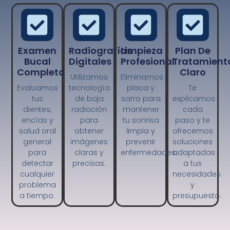
Examen
Radiografías
Limpieza
Plan De
Bucal
Digitales
Profesional
Tratamient
Completo
Claro
Utilizamos
Eliminamos
Evaluamos
tecnología
placa y
Te
tus
de baja
sarro para
explicamos
dientes,
radiación
mantener
cada
encías y
para
tu sonrisa
paso y te
salud oral
obtener
limpia y
ofrecemos
general
imágenes
prevenir
soluciones
para
claras y
enfermedades.
adaptadas
detectar
precisas.
a tus
cualquier
necesidades
problema
y
a tiempo.
presupuesto.