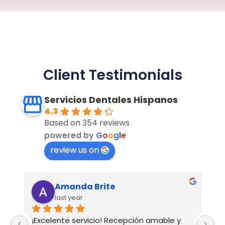
Client Testimonials
Servicios Dentales Hispanos
4.3
Based on 354 reviews
powered by
G
o
o
g
l
e
review us on
Amanda Brite
last year
¡Excelente servicio! Recepción amable y 
Ex